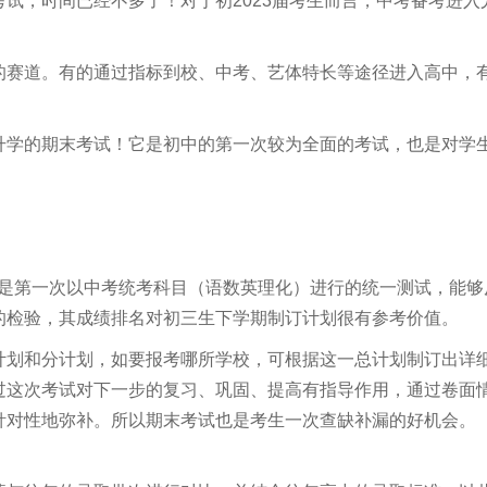
试，时间已经不多了！对于初2023届考生而言，中考备考进入
的赛道。有的通过指标到校、中考、艺体特长等途径进入高中，
升学的期末考试！它是初中的第一次较为全面的考试，也是对学
”，是第一次以中考统考科目（语数英理化）进行的统一测试，能够
的检验，其成绩排名对初三生下学期制订计划很有参考价值。
计划和分计划，如要报考哪所学校，可根据这一总计划制订出详
过这次考试对下一步的复习、巩固、提高有指导作用，通过卷面
针对性地弥补。所以期末考试也是考生一次查缺补漏的好机会。