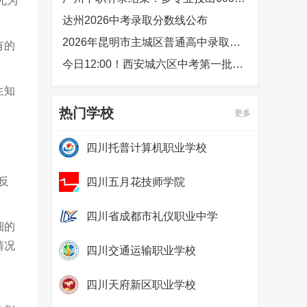
尤为
达州2026中考录取分数线公布
2026年昆明市主城区普通高中录取最低控制线及分数段公布
有的
今日12:00！西安城六区中考第一批次录取结果公布
生知
热门学校
更多
四川托普计算机职业学校
热度：
265558
反
四川五月花技师学院
热度：
118752
四川省成都市礼仪职业中学
细的
热度：
51335
情况
四川交通运输职业学校
热度：
40829
四川天府新区职业学校
热度：
25520