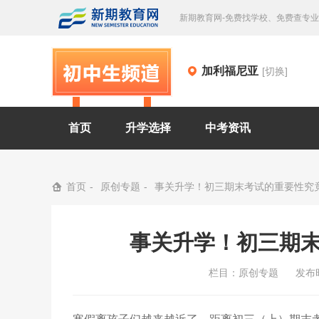
新期教育网-免费找学校、免费查专
加利福尼亚
[切换]
首页
升学选择
中考资讯
首页
原创专题
事关升学！初三期末考试的重要性究
事关升学！初三期
栏目：
原创专题
发布时