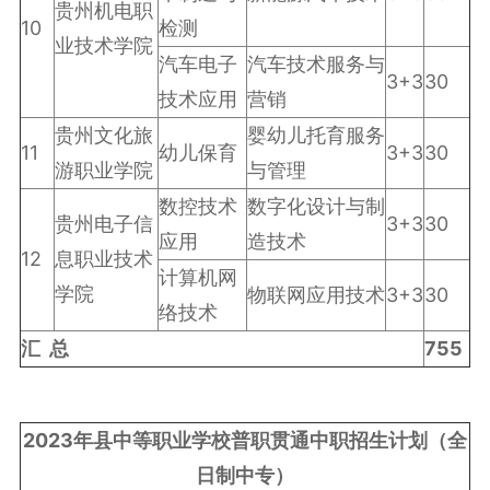
贵州机电职
10
检测
业技术学院
汽车电子
汽车技术服务与
3+3
30
技术应用
营销
贵州文化旅
婴幼儿托育服务
11
幼儿保育
3+3
30
游职业学院
与管理
数控技术
数字化设计与制
贵州电子信
3+3
30
应用
造技术
12
息职业技术
计算机网
学院
物联网应用技术
3+3
30
络技术
汇
总
755
2023
年县中等职业学校普职贯通中职招生计划（全
日制中专）