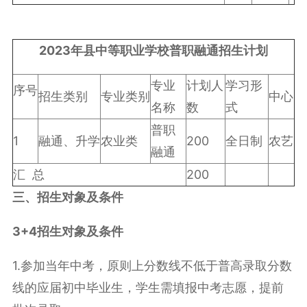
2023
年县中等职业学校普职融通招生计划
专业
计划人
学习形
序号
招生类别
专业类别
中心
名称
数
式
普职
1
融通、升学
农业类
200
全日制
农艺
融通
汇 总
200
三、
招生对象及条件
3+4招生对象及条件
1.参加当年中考，原则上分数线不低于普高录取分数
线的应届初中毕业生，学生需填报中考志愿，提前