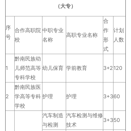
（大专）
合
序
合作高职院
中职专业
作
计划
高职专业名称
号
校
名称
形
人数
式
黔南民族幼
1
儿师范高等
幼儿保育
学前教育
3+2
120
专科学校
黔南民族医
2
学高等专科
护理
护理
3+3
60
学校
汽车制造
汽车检测与维修
3+3
50
与检测
技术