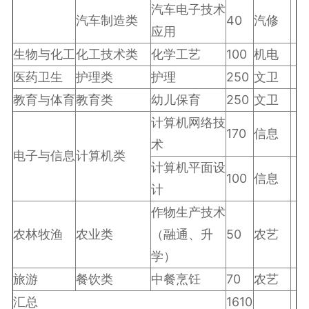
汽车电子技术
汽车制造类
40
汽修
应用
生物与化工
化工技术类
化学工艺
100
机电
医药卫生
护理类
护理
250
文卫
教育与体育
教育类
幼儿保育
250
文卫
计算机网络技
170
信息
术
电子与信息
计算机类
计算机平面设
100
信息
计
作物生产技术
农林牧渔
农业类
（融通、升
50
农艺
学）
旅游
餐饮类
中餐烹饪
70
农艺
汇总
1610