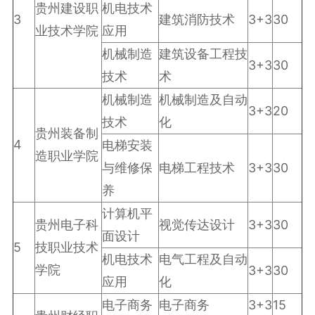
贵州建设职
机电技术
3
建筑消防技术
3+3
30
业技术学院
应用
机械制造
建筑设备工程技
3+3
30
技术
术
机械制造
机械制造及自动
3+3
20
技术
化
贵州装备制
4
电梯安装
造职业学院
与维修保
电梯工程技术
3+3
30
养
计算机平
贵州电子科
视觉传达设计
3+3
30
面设计
5
技职业技术
机电技术
电气工程及自动
学院
3+3
30
应用
化
电子商务
电子商务
3+3
15