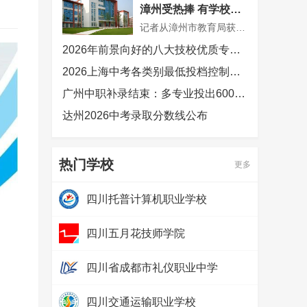
漳州受热捧 有学校最
低分招到710分
记者从漳州市教育局获悉，今年漳州学校首次被纳入中职本科“3+4”贯通培养招生试点，漳州第一职业中专学校与闽南师范大学合作食品加工工艺专业，面向漳州招生10人，录取最低分710分，已全部录满。
2026年前景向好的八大技校优质专业有哪些？
2026上海中考各类别最低投档控制分数线公布
广州中职补录结束：多专业投出600分以上，热门专业竞争激烈
达州2026中考录取分数线公布
热门学校
更多
四川托普计算机职业学校
热度：
265676
四川五月花技师学院
热度：
118860
四川省成都市礼仪职业中学
热度：
51381
四川交通运输职业学校