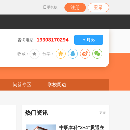
注册
登录
手机版
19308170294
咨询电话
+ 对比
收藏：
分享：
问答专区
学校周边
热门资讯
更多
中职本科“3+4”贯通在