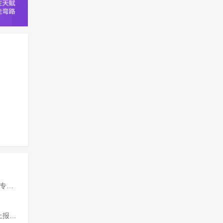
）
好？
流程