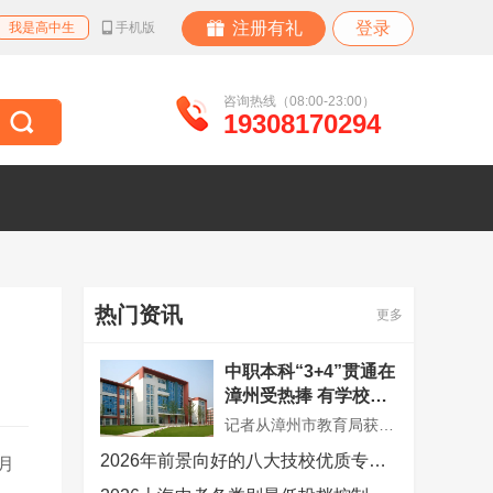
注册有礼
登录
我是高中生
手机版
咨询热线（08:00-23:00）
19308170294
热门资讯
更多
中职本科“3+4”贯通在
漳州受热捧 有学校最
低分招到710分
记者从漳州市教育局获悉，今年漳州学校首次被纳入中职本科“3+4”贯通培养招生试点，漳州第一职业中专学校与闽南师范大学合作食品加工工艺专业，面向漳州招生10人，录取最低分710分，已全部录满。
2026年前景向好的八大技校优质专业有哪些？
月