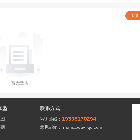
我要
暂无数据
加盟
联系方式
19308170294
地图
咨询热线：
链接
意见邮箱： mumaedu@qq.com