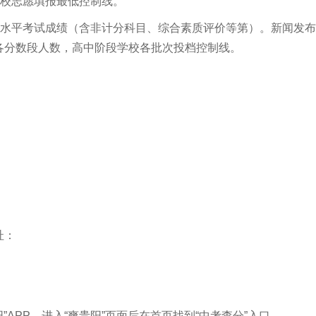
段学校志愿填报最低控制线。
学业水平考试成绩（含非计分科目、综合素质评价等第）。新闻发
各分数段人数，高中阶段学校各批次投档控制线。
址：
”APP。进入“爽贵阳”页面后在首页找到“中考查分”入口。