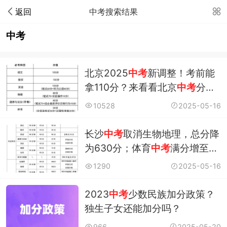
返回
中考搜索结果
中考
北京2025
中考
新调整！考前能
拿110分？来看看北京
中考
分
值！
10528
2025-05-16
长沙
中考
取消生物地理，总分降
为630分；体育
中考
满分增至
50分
1290
2025-05-16
2023
中考
少数民族加分政策？
独生子女还能加分吗？
966
2025-05-20