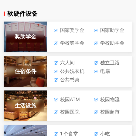
软硬件设备
在线报名
咨询学费
社会文化艺术
国家奖学金
国家助学金
奖助学金
学校奖学金
学校助学金
在线报名
咨询学费
六人间
独立卫浴
住宿条件
公共洗衣机
电扇
公共书桌
校园ATM
校园物流
生活设施
校园医院
校园超市
1 个食堂
小吃