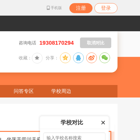
注册
登录
手机版
19308170294
咨询电话
取消对比
收藏：
分享：
问答专区
学校周边
学校对比
校，坐落于四川天府新区华阳街道，现有四河和滨