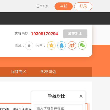
注册
登录
手机版
19308170294
咨询电话
取消对比
收藏：
分享：
问答专区
学校周边
学校对比
成立的，专门从事民航空中乘务、民航空中安全保