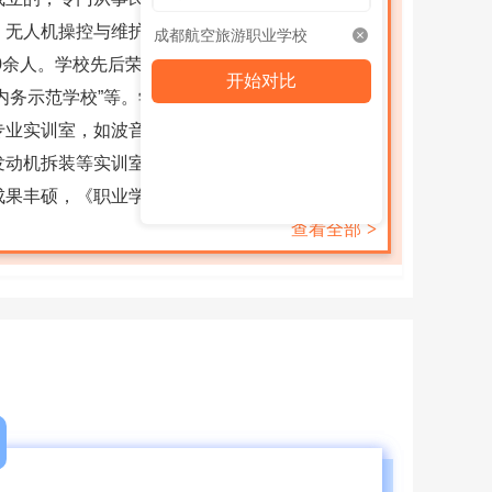
、无人机操控与维护以及铁路运输等专业人才培养
成都航空旅游职业学校
0余人。学校先后荣获“成都市民办教育先进集
开始对比
省内务示范学校”等。学校环境优美，教学设施设备
实训室，如波音737模拟客舱、A320应急撤离
发动机拆装等实训室。专业特色鲜明，其中航空服
丰硕，《职业学校“移动互联网...
查看全部
>