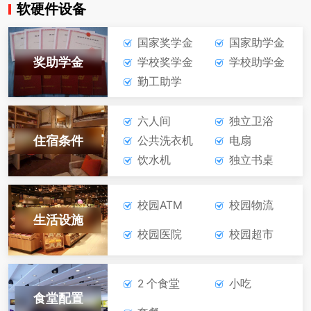
软硬件设备
在线报名
咨询学费
国家奖学金
国家助学金
机电一体化技术
奖助学金
学校奖学金
学校助学金
勤工助学
在线报名
咨询学费
六人间
独立卫浴
数控技术应用
住宿条件
公共洗衣机
电扇
饮水机
独立书桌
在线报名
咨询学费
校园ATM
校园物流
软件与信息服务
生活设施
校园医院
校园超市
在线报名
咨询学费
2 个食堂
小吃
食堂配置