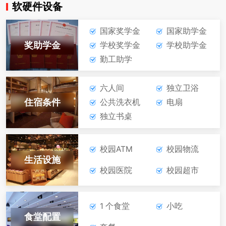
软硬件设备
在线报名
咨询学费
国家奖学金
国家助学金
机电技术应用
奖助学金
学校奖学金
学校助学金
勤工助学
在线报名
咨询学费
六人间
独立卫浴
住宿条件
公共洗衣机
电扇
独立书桌
校园ATM
校园物流
生活设施
校园医院
校园超市
1 个食堂
小吃
食堂配置