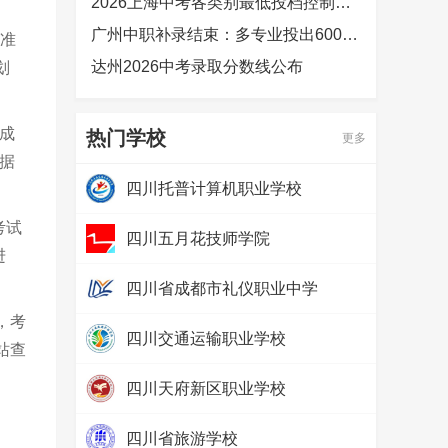
2026上海中考各类别最低投档控制分数线公布
广州中职补录结束：多专业投出600分以上，热门专业竞争激烈
标准
达州2026中考录取分数线公布
划
成
热门学校
更多
据
四川托普计算机职业学校
热度：
265758
考试
四川五月花技师学院
进
热度：
118990
四川省成都市礼仪职业中学
热度：
51412
，考
四川交通运输职业学校
站查
热度：
40894
四川天府新区职业学校
热度：
25561
四川省旅游学校