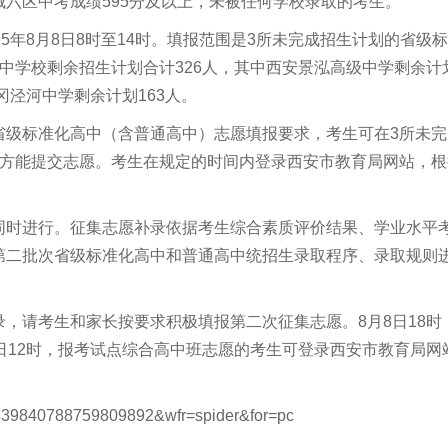
六区中考成绩595分及以上，未被任何学校录取的考生。
5年8月8日8时至14时。填报范围是3所未完成招生计划的省级
中学校剩余招生计划合计326人，其中西安景泓高级中学剩余计
冈泾河中学剩余计划163人。
省级标准化高中（含普通高中）志愿填报要求，考生可在3所未完
，方能提交志愿。考生在规定的时间内登录西安市教育局网站，根
同时进行。征集志愿补录依据考生综合素质评价结果、学业水平
第二批次省级标准化高中和普通高中统招生录取程序、录取规则
，请考生和家长按要求积极填报第二次征集志愿。8月8日18时
日12时，报考试点综合高中班志愿的考生可登录西安市教育局网
39840788759809892&wfr=spider&for=pc