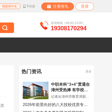
注册有礼
登录
我是高中生
手机版
咨询热线（08:00-23:00）
19308170294
热门资讯
更多
中职本科“3+4”贯通在
漳州受热捧 有学校最
低分招到710分
记者从漳州市教育局获悉，今年漳州学校首次被纳入中职本科“3+4”贯通培养招生试点，漳州第一职业中专学校与闽南师范大学合作食品加工工艺专业，面向漳州招生10人，录取最低分710分，已全部录满。
2026年前景向好的八大技校优质专业有哪些？
二次