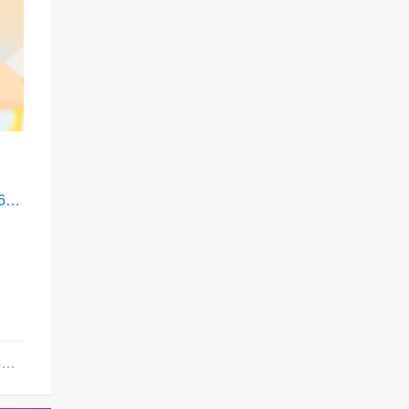
定了！2027年起东莞中考计分科目减少2门，总分降至680分
人