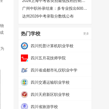
理
2026上海中考各类别最低投档控制分数线公布
广州中职补录结束：多专业投出600分以上，热门专业竞争激烈
达州2026中考录取分数线公布
、物
成
热门学校
更多
四川托普计算机职业学校
例为
热度：
265725
四川五月花技师学院
热度：
118948
四川省成都市礼仪职业中学
热度：
51405
四川交通运输职业学校
热度：
40887
四川天府新区职业学校
热度：
25558
四川省旅游学校