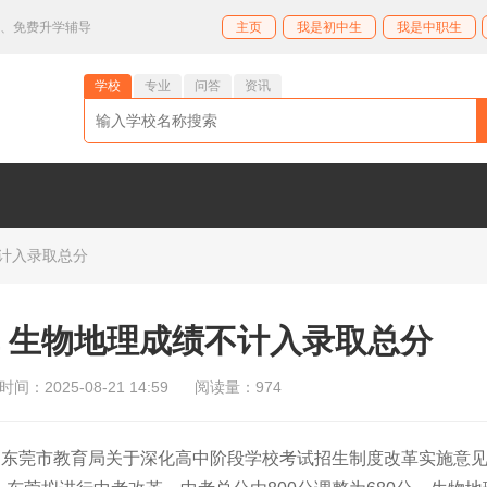
业、免费升学辅导
主页
我是初中生
我是中职生
学校
专业
问答
资讯
计入录取总分
 生物地理成绩不计入录取总分
间：2025-08-21 14:59
阅读量：974
《东莞市教育局关于深化高中阶段学校考试招生制度改革实施意