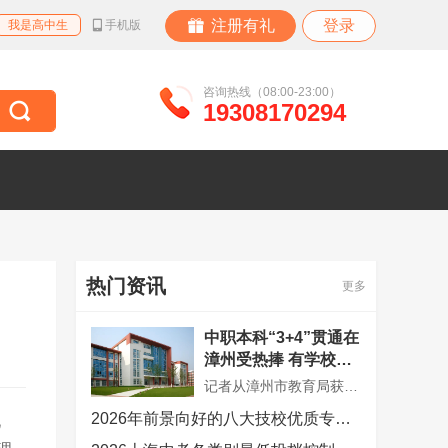
注册有礼
登录
我是高中生
手机版
咨询热线（08:00-23:00）
19308170294
热门资讯
更多
中职本科“3+4”贯通在
漳州受热捧 有学校最
低分招到710分
记者从漳州市教育局获悉，今年漳州学校首次被纳入中职本科“3+4”贯通培养招生试点，漳州第一职业中专学校与闽南师范大学合作食品加工工艺专业，面向漳州招生10人，录取最低分710分，已全部录满。
2026年前景向好的八大技校优质专业有哪些？
见