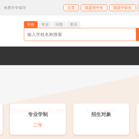
业、免费升学辅导
主页
我是初中生
我是中职生
学校
专业
问答
资讯
ZHUAN YE XUE ZHI
DUI XIANG
专业学制
招生对象
三年