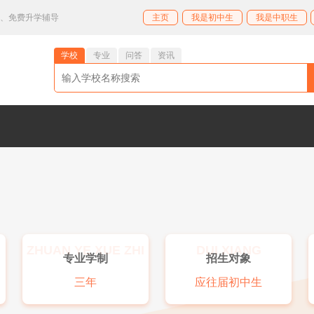
业、免费升学辅导
主页
我是初中生
我是中职生
学校
专业
问答
资讯
ZHUAN YE XUE ZHI
DUI XIANG
专业学制
招生对象
三年
应往届初中生