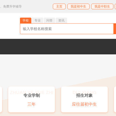
业、免费升学辅导
主页
我是初中生
我是中职生
学校
专业
问答
资讯
ZHUAN YE XUE ZHI
DUI XIANG
专业学制
招生对象
三年
应往届初中生