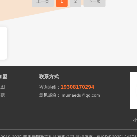
上一页
1
2
下一页
加盟
联系方式
19308170294
地图
咨询热线：
链接
意见邮箱： mumaedu@qq.com