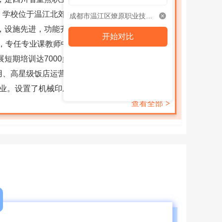
。学校位于温江北郊的成都国际科教艺术城内，校
成都市温江区燎原职业技术学校
米，设施先进，功能齐备，环境优美，现代大气。
开始对比
人，专任专业课教师中，双师型教师占80%以上。
展短期培训达7000多人次。专业设置学校开设有
用、高星级饭店运营与管理、计算机应用、美术设
专业。设置了机械印刷、电子信息、学前教育、现
械专业组队参加2014年...
查看全部
>