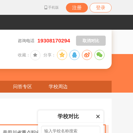
注册
登录
手机版
19308170294
咨询电话
取消对比
收藏：
分享：
问答专区
学校周边
学校对比
年，是四川省重点职业中学、全省首批中职生内务