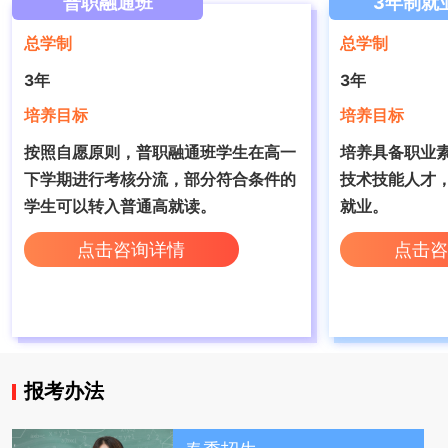
普职融通班
3年制就
总学制
总学制
3年
3年
培养目标
培养目标
按照自愿原则，普职融通班学生在高一
培养具备职业
下学期进行考核分流，部分符合条件的
技术技能人才，‌以适应市场需求和促
学生可以转入普通高就读。
就业。
点击咨询详情
点击咨
报考办法