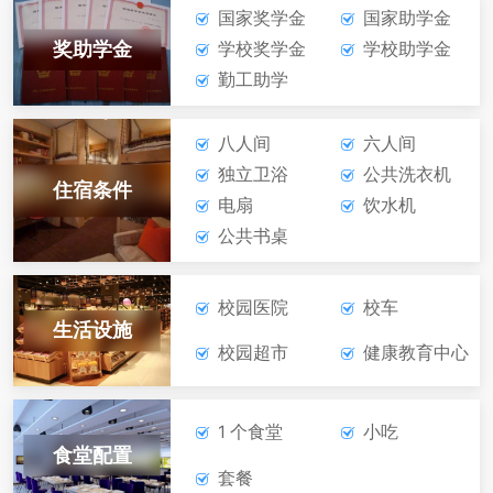
国家奖学金
国家助学金
电子电器应用与维修
奖助学金
学校奖学金
学校助学金
勤工助学
在线报名
咨询学费
八人间
六人间
工业机器人技术应用
独立卫浴
公共洗衣机
住宿条件
电扇
饮水机
在线报名
咨询学费
公共书桌
航空服务
校园医院
校车
生活设施
校园超市
健康教育中心
在线报名
咨询学费
旅游服务与管理
1 个食堂
小吃
食堂配置
套餐
在线报名
咨询学费