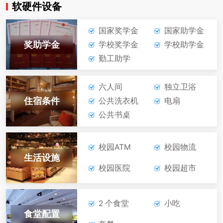
软硬件设备
在线报名
咨询学费
国家奖学金
国家助学金
城市轨道交通运营服务
奖助学金
学校奖学金
学校助学金
勤工助学
在线报名
咨询学费
六人间
独立卫浴
工业机器人技术应用
住宿条件
公共洗衣机
电扇
公共书桌
在线报名
咨询学费
校园ATM
校园物流
高星级饭店运营与管理
生活设施
校园医院
校园超市
在线报名
咨询学费
2 个食堂
小吃
食堂配置