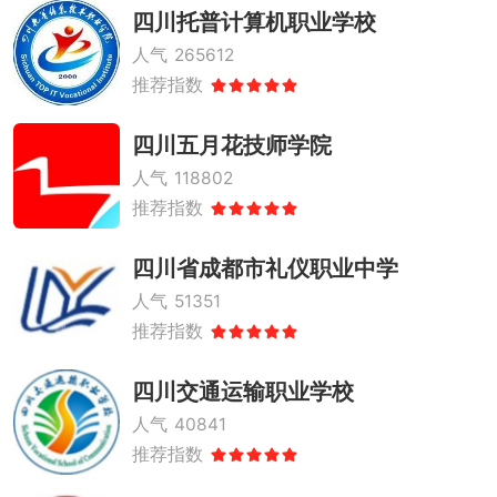
四川托普计算机职业学校
人气
265612
推荐指数
四川五月花技师学院
人气
118802
推荐指数
四川省成都市礼仪职业中学
人气
51351
推荐指数
四川交通运输职业学校
人气
40841
推荐指数