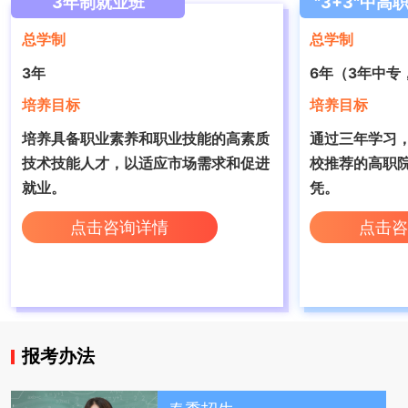
3年制就业班
"3+3"中高
总学制
总学制
3年
6年（3年中专
培养目标
培养目标
培养具备职业素养和职业技能的高素质
通过三年学习
技术技能人才，‌以适应市场需求和促进
校推荐的高职
就业。
凭。
点击咨询详情
点击咨
报考办法