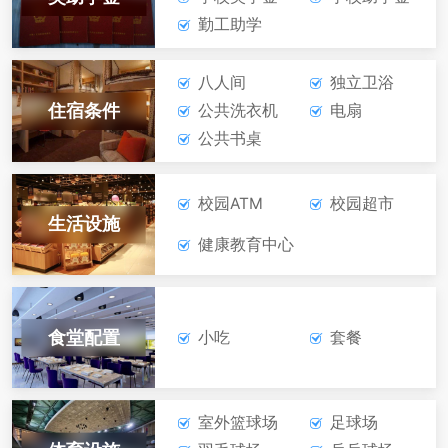
勤工助学
八人间
独立卫浴
住宿条件
公共洗衣机
电扇
公共书桌
校园ATM
校园超市
生活设施
健康教育中心
食堂配置
小吃
套餐
室外篮球场
足球场