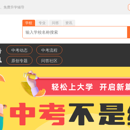
业、免费升学辅导
学校
专业
问答
资讯
中考动态
中考流程
考
讯
原创专题
问答社区