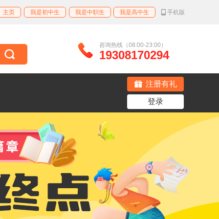
主页
我是初中生
我是中职生
我是高中生
手机版
咨询热线（08:00-23:00）
19308170294
注册有礼
登录