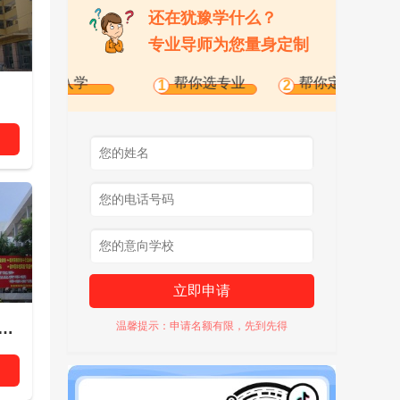
还在犹豫学什么？
专业导师为您量身定制
入学
帮你选专业
帮你定学校
带
1
2
3
立即申请
市林百欣科学技术中等专业学校
温馨提示：申请名额有限，先到先得