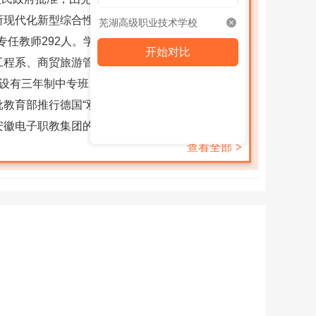
所现代化新型综合性职业学校。新成立的芜湖高级
芜湖高级职业技术学校
，专任教师292人。学校拥有城中和城南两个校区，
开始对比
工程系、商贸旅游管理系、机械工程系、汽车工程
开设有三年制中专班、五年制大专班、对口升学班
教育部推行德国“双元制”试点学校；首批国家级
安徽电子职教集团的牵头单位；被省人力资源社会
查看全部
>