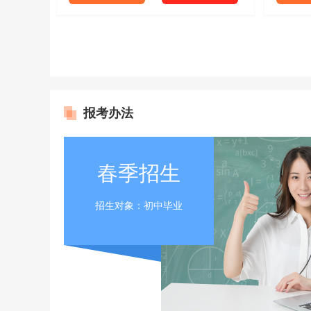
报考办法
春季招生
数控技术应用
计算
专业详情
咨询学费
专
招生对象：初中毕业